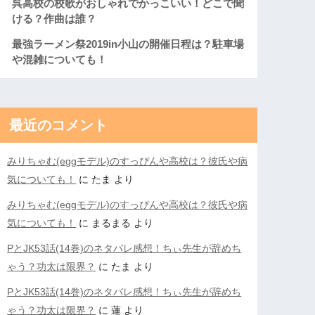
呉高校の校歌がおしゃれでかっこいい！どこで聞
ける？作曲は誰？
最強ラーメン祭2019in小山の開催日程は？駐車場
や混雑についても！
最近のコメント
みりちゃむ(eggモデル)のすっぴんや高校は？彼氏や病
気についても！
に
たま
より
みりちゃむ(eggモデル)のすっぴんや高校は？彼氏や病
気についても！
に
まるまる
より
PとJK53話(14巻)のネタバレ感想！ちぃ先生が辞めち
ゃう？功太は限界？
に
たま
より
PとJK53話(14巻)のネタバレ感想！ちぃ先生が辞めち
ゃう？功太は限界？
に
蓮
より