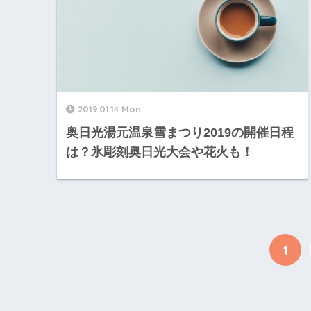
2019.01.14 Mon
奥日光湯元温泉雪まつり2019の開催日程
は？氷彫刻奥日光大会や花火も！
1