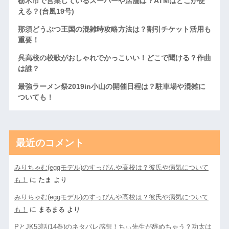
栃木市で営業しているスーパーや店舗は？ATMはどこが使
える？(台風19号)
那須どうぶつ王国の混雑時攻略方法は？割引チケット活用も
重要！
呉高校の校歌がおしゃれでかっこいい！どこで聞ける？作曲
は誰？
最強ラーメン祭2019in小山の開催日程は？駐車場や混雑に
ついても！
最近のコメント
みりちゃむ(eggモデル)のすっぴんや高校は？彼氏や病気について
も！
に
たま
より
みりちゃむ(eggモデル)のすっぴんや高校は？彼氏や病気について
も！
に
まるまる
より
PとJK53話(14巻)のネタバレ感想！ちぃ先生が辞めちゃう？功太は