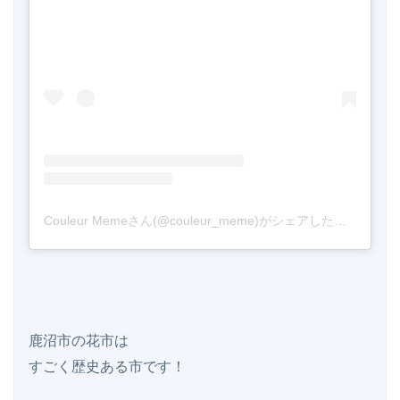
Couleur Memeさん(@couleur_meme)がシェアした投稿
-
201
鹿沼市の花市は

すごく歴史ある市です！
