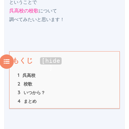
呉高校の校歌
について

もくじ
[
hide
]
1
 呉高校
2
 校歌
3
 いつから？
4
 まとめ