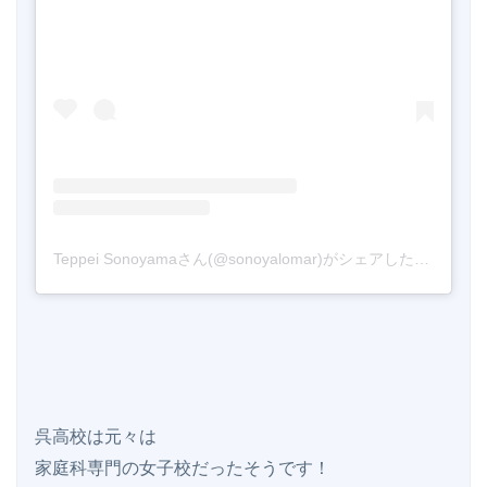
Teppei Sonoyamaさん(@sonoyalomar)がシェアした投稿
-
20
呉高校は元々は

家庭科専門の女子校だったそうです！
