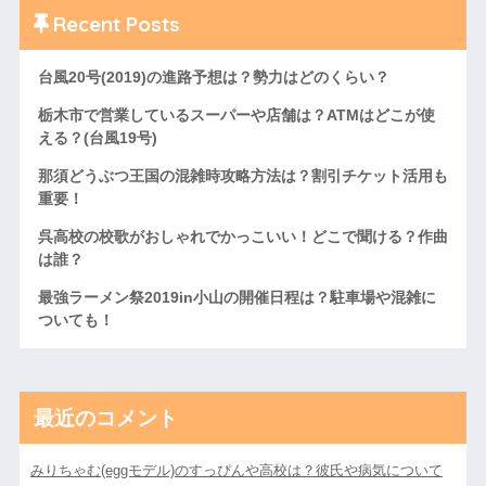
Recent Posts
台風20号(2019)の進路予想は？勢力はどのくらい？
栃木市で営業しているスーパーや店舗は？ATMはどこが使
える？(台風19号)
那須どうぶつ王国の混雑時攻略方法は？割引チケット活用も
重要！
呉高校の校歌がおしゃれでかっこいい！どこで聞ける？作曲
は誰？
最強ラーメン祭2019in小山の開催日程は？駐車場や混雑に
ついても！
最近のコメント
みりちゃむ(eggモデル)のすっぴんや高校は？彼氏や病気について