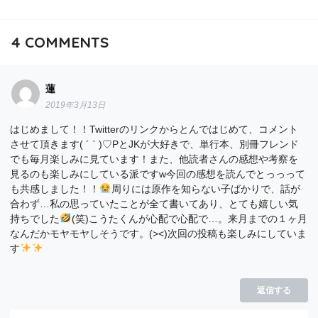
4
COMMENTS
蓮
2019年3月13日
はじめまして！！Twitterのリンクからとんではじめて、コメント
させて頂きます( ´ ` )♡PとJKが大好きで、単行本、別冊フレンド
でも毎月楽しみに見ています！また、他読者さんの感想や考察を
見るのも楽しみにしている派ですw今回の感想を読んでとっっって
も共感しました！！
周りには原作を知らない子ばかりで、話が
合わず…私の思っていたことが全て書いてあり、とても嬉しい気
持ちでした
(笑)こうたくんが心配で心配で…。来月までの１ヶ月
なんだかモヤモヤしそうです。(><)次回の投稿も楽しみにしていま
す
返信する