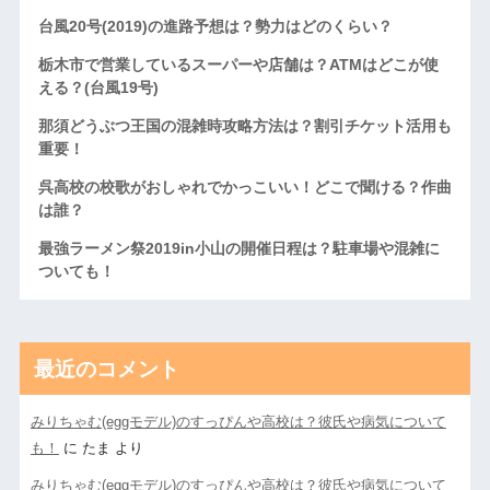
台風20号(2019)の進路予想は？勢力はどのくらい？
栃木市で営業しているスーパーや店舗は？ATMはどこが使
える？(台風19号)
那須どうぶつ王国の混雑時攻略方法は？割引チケット活用も
重要！
呉高校の校歌がおしゃれでかっこいい！どこで聞ける？作曲
は誰？
最強ラーメン祭2019in小山の開催日程は？駐車場や混雑に
ついても！
最近のコメント
みりちゃむ(eggモデル)のすっぴんや高校は？彼氏や病気について
も！
に
たま
より
みりちゃむ(eggモデル)のすっぴんや高校は？彼氏や病気について