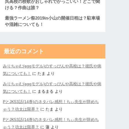
呉高校の校歌がおしゃれでかっこいい！どこで聞
ける？作曲は誰？
最強ラーメン祭2019in小山の開催日程は？駐車場
や混雑についても！
最近のコメント
みりちゃむ(eggモデル)のすっぴんや高校は？彼氏や病
気についても！
に
たま
より
みりちゃむ(eggモデル)のすっぴんや高校は？彼氏や病
気についても！
に
まるまる
より
PとJK53話(14巻)のネタバレ感想！ちぃ先生が辞めち
ゃう？功太は限界？
に
たま
より
PとJK53話(14巻)のネタバレ感想！ちぃ先生が辞めち
ゃう？功太は限界？
に
蓮
より