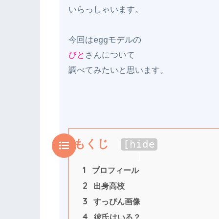
いらっしゃいます。

ぴと
さんについて

もくじ
[
hide
]
1
 プロフィール
2
 出身高校
3
 すっぴん画像
4
 彼氏はいる？