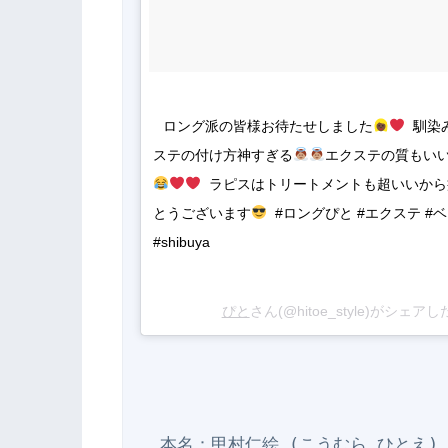
ロング派の皆様お待たせしました
﻿ ﻿ 
ステの付け方神すぎる
エクステの質もい
﻿ ﻿ ラピスはトリートメントも超いい
とうございます
﻿ ﻿ #ロングぴと #エクステ #
#shibuya
ぴと
さん(@hitoe_style)がシェアし
  本名：甲村仁絵 (こうむら ひとえ)
