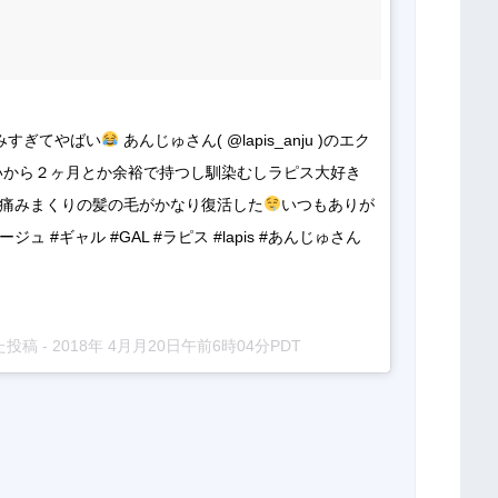
馴染みすぎてやばい
﻿ あんじゅさん( @lapis_anju )のエク
いから２ヶ月とか余裕で持つし馴染むしラピス大好き
から痛みまくりの髪の毛がかなり復活した
いつもありが
ベージュ #ギャル #GAL #ラピス #lapis #あんじゅさん 
た投稿 -
2018年 4月月20日午前6時04分PDT