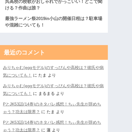
呉高校の校歌がおしゃれでかっこいい！どこで聞
ける？作曲は誰？
最強ラーメン祭2019in小山の開催日程は？駐車場
や混雑についても！
最近のコメント
みりちゃむ(eggモデル)のすっぴんや高校は？彼氏や病
気についても！
に
たま
より
みりちゃむ(eggモデル)のすっぴんや高校は？彼氏や病
気についても！
に
まるまる
より
PとJK53話(14巻)のネタバレ感想！ちぃ先生が辞めち
ゃう？功太は限界？
に
たま
より
PとJK53話(14巻)のネタバレ感想！ちぃ先生が辞めち
ゃう？功太は限界？
に
蓮
より