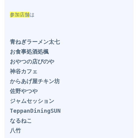
参加店舗
は

青ねぎラーメン太七

お食事処酒処楓

おやつの店ぴのや

神谷カフェ

からあげ屋チキン坊	

佐野やつや

ジャムセッション

TeppanDiningSUN

なるねこ

八竹
