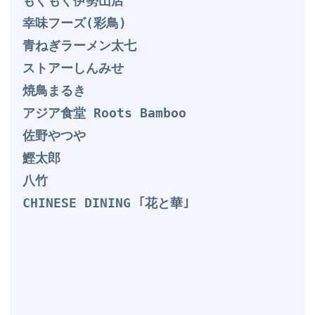
もぐもぐ伊勢山店

幸味フーズ(彩鳥)

青ねぎラーメン太七

ストアーしんみせ

焼鳥まるき

アジア食堂 Roots Bamboo

佐野やつや

鰹太郎

八竹

CHINESE DINING ｢花と華｣