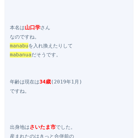
山口学
本名は
さん

manabu
mabanua
だそうです。

34歳
年齢は現在は
(2019年1月)

ですね。

さいたま市
出身地は
でした。

産まれたのはきっと合併前の
