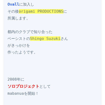
Ovall
に加入し

その後
origami PRODUCTIONS
に

所属します。

都内のクラブで知り合った

ベーシストの
Shingo Suzuki
さん

がきっかけを

作ったようです。

ソロプロジェクト
として

mabanuaを開始！
