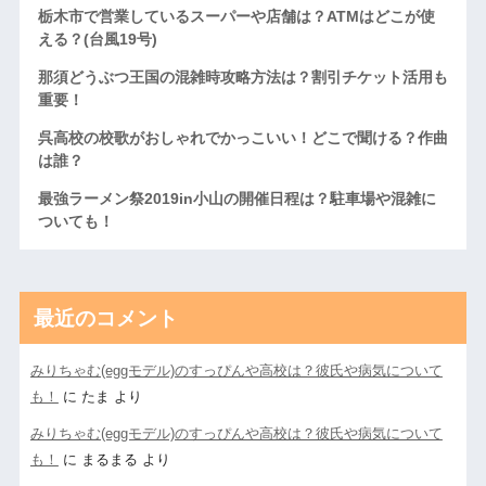
栃木市で営業しているスーパーや店舗は？ATMはどこが使
える？(台風19号)
那須どうぶつ王国の混雑時攻略方法は？割引チケット活用も
重要！
呉高校の校歌がおしゃれでかっこいい！どこで聞ける？作曲
は誰？
最強ラーメン祭2019in小山の開催日程は？駐車場や混雑に
ついても！
最近のコメント
みりちゃむ(eggモデル)のすっぴんや高校は？彼氏や病気について
も！
に
たま
より
みりちゃむ(eggモデル)のすっぴんや高校は？彼氏や病気について
も！
に
まるまる
より