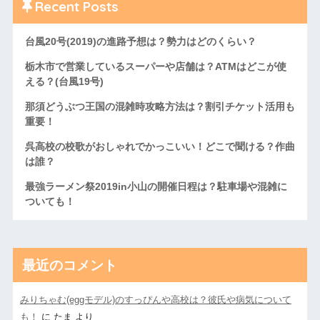
Recent Posts
台風20号(2019)の進路予想は？勢力はどのくらい？
栃木市で営業しているスーパーや店舗は？ATMはどこが使
える？(台風19号)
那須どうぶつ王国の混雑時攻略方法は？割引チケット活用も
重要！
呉高校の校歌がおしゃれでかっこいい！どこで聞ける？作曲
は誰？
最強ラーメン祭2019in小山の開催日程は？駐車場や混雑に
ついても！
最近のコメント
みりちゃむ(eggモデル)のすっぴんや高校は？彼氏や病気について
も！
に
たま
より