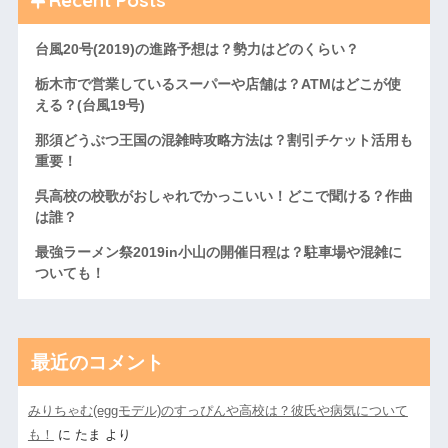
台風20号(2019)の進路予想は？勢力はどのくらい？
栃木市で営業しているスーパーや店舗は？ATMはどこが使
える？(台風19号)
那須どうぶつ王国の混雑時攻略方法は？割引チケット活用も
重要！
呉高校の校歌がおしゃれでかっこいい！どこで聞ける？作曲
は誰？
最強ラーメン祭2019in小山の開催日程は？駐車場や混雑に
ついても！
最近のコメント
みりちゃむ(eggモデル)のすっぴんや高校は？彼氏や病気について
も！
に
たま
より