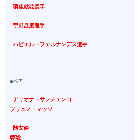
 羽生結弦選手
 宇野昌磨選手
 ハビエル・フェルナンデス選手
●ペア

 アリオナ・サフチェンコ

ブリュノ・マッソ
 隋文静

韓聡