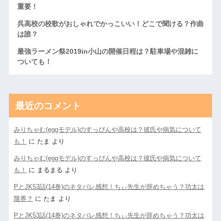
重要！
呉高校の校歌がおしゃれでかっこいい！どこで聞ける？作曲
は誰？
最強ラーメン祭2019in小山の開催日程は？駐車場や混雑に
ついても！
最近のコメント
みりちゃむ(eggモデル)のすっぴんや高校は？彼氏や病気について
も！
に
たま
より
みりちゃむ(eggモデル)のすっぴんや高校は？彼氏や病気について
も！
に
まるまる
より
PとJK53話(14巻)のネタバレ感想！ちぃ先生が辞めちゃう？功太は
限界？
に
たま
より
PとJK53話(14巻)のネタバレ感想！ちぃ先生が辞めちゃう？功太は