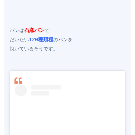
石窯パン
パンは
で

120種類程
だいたい
のパンを

焼いているそうです。
