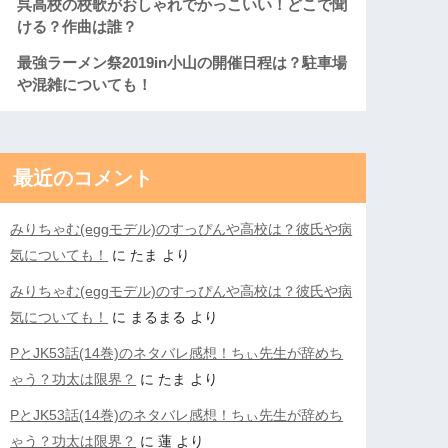
呉高校の校歌がおしゃれでかっこいい！どこで聞
ける？作曲は誰？
最強ラーメン祭2019in小山の開催日程は？駐車場
や混雑についても！
最近のコメント
みりちゃむ(eggモデル)のすっぴんや高校は？彼氏や病
気についても！
に
たま
より
みりちゃむ(eggモデル)のすっぴんや高校は？彼氏や病
気についても！
に
まるまる
より
PとJK53話(14巻)のネタバレ感想！ちぃ先生が辞めち
ゃう？功太は限界？
に
たま
より
PとJK53話(14巻)のネタバレ感想！ちぃ先生が辞めち
ゃう？功太は限界？
に
蓮
より