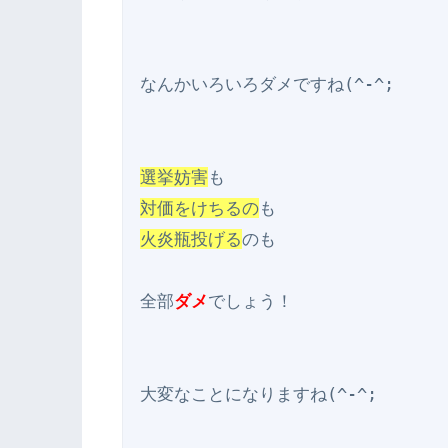
なんかいろいろダメですね(^-^;

選挙妨害
対価をけちるの
火炎瓶投げる
のも

全部
ダメ
でしょう！

大変なことになりますね(^-^;
