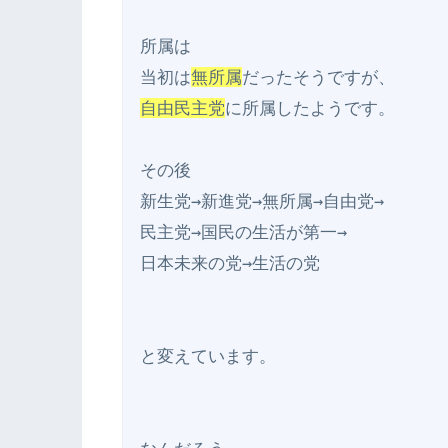
所属は

当初は
無所属
自由民主党
に所属したようです。

その後

新生党→新進党→無所属→自由党→

民主党→国民の生活が第一→

日本未来の党→生活の党

と変えています。
