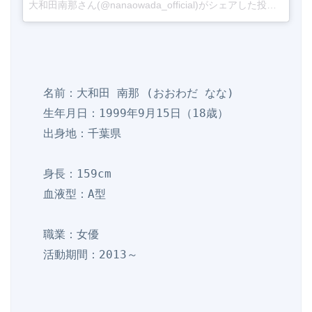
大和田南那さん(@nanaowada_official)がシェアした投稿
-
201
   名前：大和田 南那 (おおわだ なな)

   生年月日：1999年9月15日（18歳）

   出身地：千葉県

   身長：159cm

   血液型：A型

   職業：女優

   活動期間：2013～
