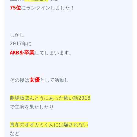
75位
にランクインしました！

しかし

AKBを卒業
してしまいます。

女優
その後は
として活動し

劇場版ほんとうにあった怖い話2018
で主演を果たしたり

真冬のオオカミくんには騙されない
など
