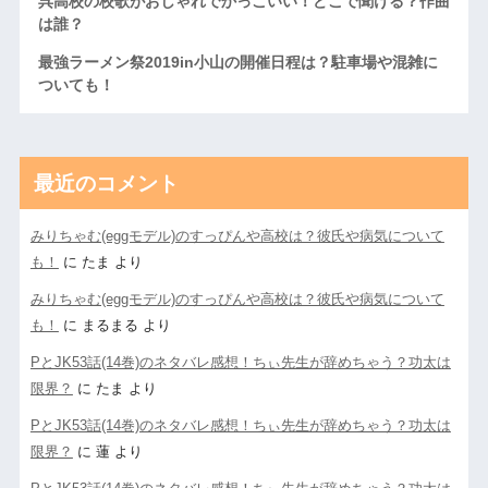
呉高校の校歌がおしゃれでかっこいい！どこで聞ける？作曲
は誰？
最強ラーメン祭2019in小山の開催日程は？駐車場や混雑に
ついても！
最近のコメント
みりちゃむ(eggモデル)のすっぴんや高校は？彼氏や病気について
も！
に
たま
より
みりちゃむ(eggモデル)のすっぴんや高校は？彼氏や病気について
も！
に
まるまる
より
PとJK53話(14巻)のネタバレ感想！ちぃ先生が辞めちゃう？功太は
限界？
に
たま
より
PとJK53話(14巻)のネタバレ感想！ちぃ先生が辞めちゃう？功太は
限界？
に
蓮
より