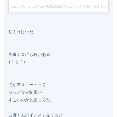
kazuki tomono
さん(@k0515ki)がシェアした投稿 -
9月 19, 2017 at 8:19午後 PDT
じろうけいだ…！

夜食テロにも程がある

(´･ω･`)

てかアスリートって

もっと食事制限が

すごいのかと思ってた。

友野くんのインスタ見てると
