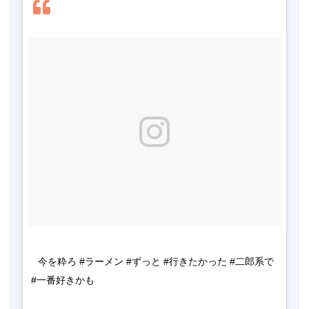
今を粋ろ #ラーメン #ずっと #行きたかった #二郎系で 
#一番好きかも