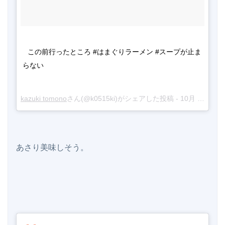
この前行ったところ #はまぐりラーメン #スープが止ま
らない
kazuki tomono
さん(@k0515ki)がシェアした投稿 -
10月 4, 2017 at 1:15午前 PDT
あさり美味しそう。
