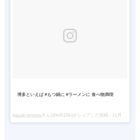
博多といえば #もつ鍋に #ラーメンに 食べ物満喫
kazuki tomono
さん(@k0515ki)がシェアした投稿 -
11月 5, 2017 at 2:19午前 PST