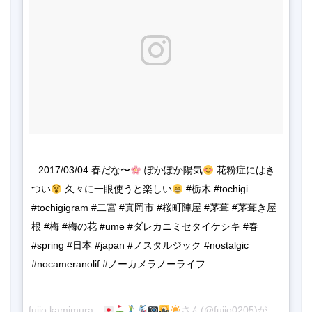
2017/03/04 春だな〜
 ぽかぽか陽気
 花粉症にはき
つい
 久々に一眼使うと楽しい
 #栃木 #tochigi 
#tochigigram #二宮 #真岡市 #桜町陣屋 #茅葺 #茅葺き屋
根 #梅 #梅の花 #ume #ダレカニミセタイケシキ #春 
#spring #日本 #japan #ノスタルジック #nostalgic 
#nocameranolif #ノーカメラノーライフ
fujio kamimura
さん(@fujio0205)がシェアした投稿 -