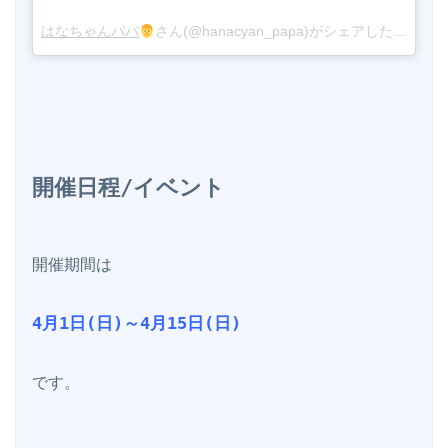
はなちゃんパパ
さん(@hanacyan_papa)がシェアした投稿 -
4
開催日程/イベント
開催期間は

4月1日(日)～4月15日(日)
です。
