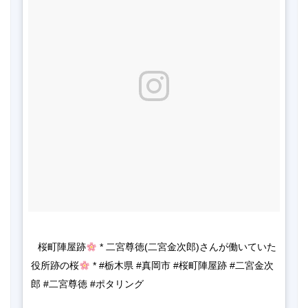
桜町陣屋跡
 * 二宮尊徳(二宮金次郎)さんが働いていた
役所跡の桜
 * #栃木県 #真岡市 #桜町陣屋跡 #二宮金次
郎 #二宮尊徳 #ポタリング