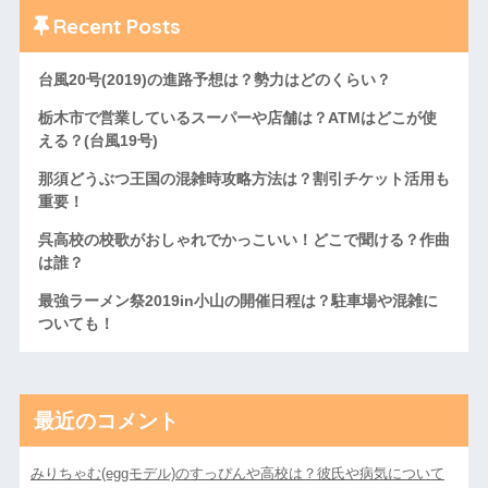
Recent Posts
台風20号(2019)の進路予想は？勢力はどのくらい？
栃木市で営業しているスーパーや店舗は？ATMはどこが使
える？(台風19号)
那須どうぶつ王国の混雑時攻略方法は？割引チケット活用も
重要！
呉高校の校歌がおしゃれでかっこいい！どこで聞ける？作曲
は誰？
最強ラーメン祭2019in小山の開催日程は？駐車場や混雑に
ついても！
最近のコメント
みりちゃむ(eggモデル)のすっぴんや高校は？彼氏や病気について