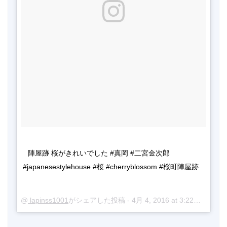
陣屋跡 桜がきれいでした #真岡 #二宮金次郎 
#japanesestylehouse #桜 #cherryblossom #桜町陣屋跡
@
lapinss1001
がシェアした投稿 -
4月 4, 2016 at 3:22午後 PDT