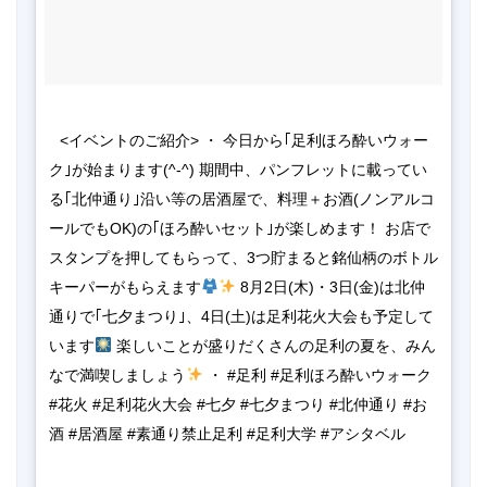
<イベントのご紹介> ・ 今日から｢足利ほろ酔いウォー
ク｣が始まります(^-^) 期間中、パンフレットに載ってい
る｢北仲通り｣沿い等の居酒屋で、料理＋お酒(ノンアルコ
ールでもOK)の｢ほろ酔いセット｣が楽しめます！ お店で
スタンプを押してもらって、3つ貯まると銘仙柄のボトル
キーパーがもらえます
 8月2日(木)・3日(金)は北仲
通りで｢七夕まつり｣、4日(土)は足利花火大会も予定して
います
 楽しいことが盛りだくさんの足利の夏を、みん
なで満喫しましょう
 ・ #足利 #足利ほろ酔いウォーク 
#花火 #足利花火大会 #七夕 #七夕まつり #北仲通り #お
酒 #居酒屋 #素通り禁止足利 #足利大学 #アシタベル