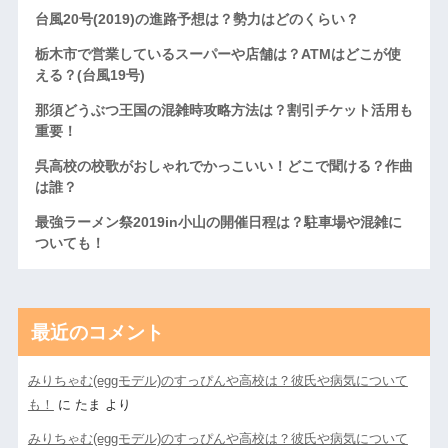
台風20号(2019)の進路予想は？勢力はどのくらい？
栃木市で営業しているスーパーや店舗は？ATMはどこが使
える？(台風19号)
那須どうぶつ王国の混雑時攻略方法は？割引チケット活用も
重要！
呉高校の校歌がおしゃれでかっこいい！どこで聞ける？作曲
は誰？
最強ラーメン祭2019in小山の開催日程は？駐車場や混雑に
ついても！
最近のコメント
みりちゃむ(eggモデル)のすっぴんや高校は？彼氏や病気について
も！
に
たま
より
みりちゃむ(eggモデル)のすっぴんや高校は？彼氏や病気について