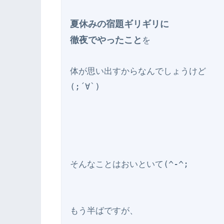
夏休みの宿題ギリギリに

徹夜でやったこと
を

体が思い出すからなんでしょうけど

(;´∀`)

そんなことはおいといて(^-^;

もう半ばですが、
