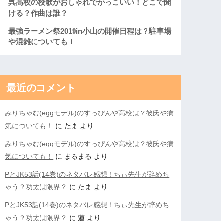
呉高校の校歌がおしゃれでかっこいい！どこで聞
ける？作曲は誰？
最強ラーメン祭2019in小山の開催日程は？駐車場
や混雑についても！
最近のコメント
みりちゃむ(eggモデル)のすっぴんや高校は？彼氏や病
気についても！
に
たま
より
みりちゃむ(eggモデル)のすっぴんや高校は？彼氏や病
気についても！
に
まるまる
より
PとJK53話(14巻)のネタバレ感想！ちぃ先生が辞めち
ゃう？功太は限界？
に
たま
より
PとJK53話(14巻)のネタバレ感想！ちぃ先生が辞めち
ゃう？功太は限界？
に
蓮
より