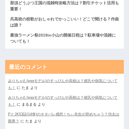
那須どうぶつ王国の混雑時攻略方法は？割引チケット活用も
重要！
呉高校の校歌がおしゃれでかっこいい！どこで聞ける？作曲
は誰？
最強ラーメン祭2019in小山の開催日程は？駐車場や混雑に
ついても！
最近のコメント
みりちゃむ(eggモデル)のすっぴんや高校は？彼氏や病気について
も！
に
たま
より
みりちゃむ(eggモデル)のすっぴんや高校は？彼氏や病気について
も！
に
まるまる
より
PとJK53話(14巻)のネタバレ感想！ちぃ先生が辞めちゃう？功太は
限界？
に
たま
より