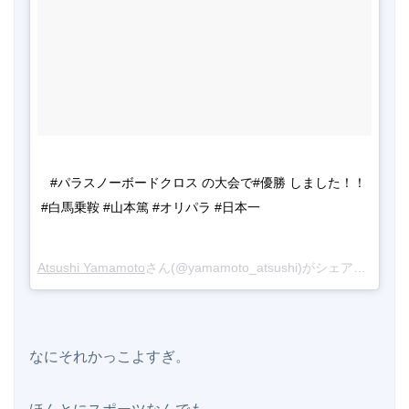
#パラスノーボードクロス の大会で#優勝 しました！！ 
#白馬乗鞍 #山本篤 #オリパラ #日本一
Atsushi Yamamoto
さん(@yamamoto_atsushi)がシェアした投稿 -
なにそれかっこよすぎ。
