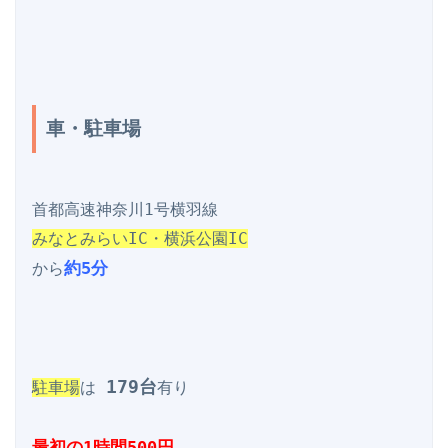
車・駐車場
みなとみらいIC・横浜公園IC
約5分
から
179台
駐車場
は 
有り

最初の1時間500円
