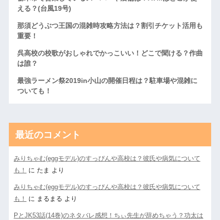
える？(台風19号)
那須どうぶつ王国の混雑時攻略方法は？割引チケット活用も
重要！
呉高校の校歌がおしゃれでかっこいい！どこで聞ける？作曲
は誰？
最強ラーメン祭2019in小山の開催日程は？駐車場や混雑に
ついても！
最近のコメント
みりちゃむ(eggモデル)のすっぴんや高校は？彼氏や病気について
も！
に
たま
より
みりちゃむ(eggモデル)のすっぴんや高校は？彼氏や病気について
も！
に
まるまる
より
PとJK53話(14巻)のネタバレ感想！ちぃ先生が辞めちゃう？功太は