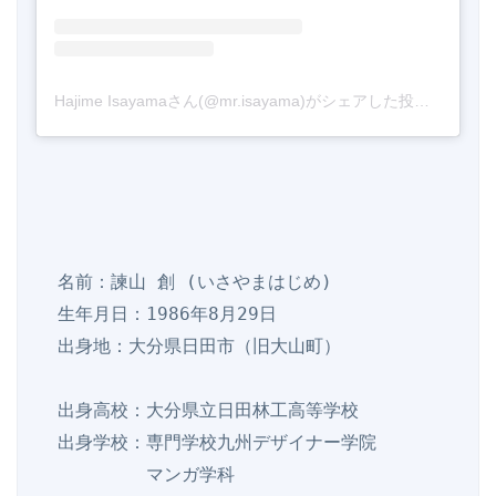
Hajime Isayamaさん(@mr.isayama)がシェアした投稿
-
2017
  名前：諫山 創 (いさやまはじめ)

  生年月日：1986年8月29日

  出身地：大分県日田市（旧大山町）

  出身高校：大分県立日田林工高等学校

  出身学校：専門学校九州デザイナー学院

          マンガ学科
