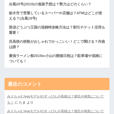
台風20号(2019)の進路予想は？勢力はどのくらい？
栃木市で営業しているスーパーや店舗は？ATMはどこが使
える？(台風19号)
那須どうぶつ王国の混雑時攻略方法は？割引チケット活用も
重要！
呉高校の校歌がおしゃれでかっこいい！どこで聞ける？作曲
は誰？
最強ラーメン祭2019in小山の開催日程は？駐車場や混雑に
ついても！
最近のコメント
みりちゃむ(eggモデル)のすっぴんや高校は？彼氏や病気について
も！
に
たま
より
みりちゃむ(eggモデル)のすっぴんや高校は？彼氏や病気について