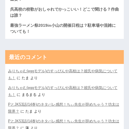
呉高校の校歌がおしゃれでかっこいい！どこで聞ける？作曲
は誰？
最強ラーメン祭2019in小山の開催日程は？駐車場や混雑に
ついても！
最近のコメント
みりちゃむ(eggモデル)のすっぴんや高校は？彼氏や病気について
も！
に
たま
より
みりちゃむ(eggモデル)のすっぴんや高校は？彼氏や病気について
も！
に
まるまる
より
PとJK53話(14巻)のネタバレ感想！ちぃ先生が辞めちゃう？功太は
限界？
に
たま
より
PとJK53話(14巻)のネタバレ感想！ちぃ先生が辞めちゃう？功太は
限界？
に
蓮
より