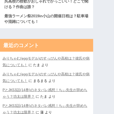
呉高校の校歌がおしゃれでかっこいい！どこで聞
ける？作曲は誰？
最強ラーメン祭2019in小山の開催日程は？駐車場
や混雑についても！
最近のコメント
みりちゃむ(eggモデル)のすっぴんや高校は？彼氏や病
気についても！
に
たま
より
みりちゃむ(eggモデル)のすっぴんや高校は？彼氏や病
気についても！
に
まるまる
より
PとJK53話(14巻)のネタバレ感想！ちぃ先生が辞めち
ゃう？功太は限界？
に
たま
より
PとJK53話(14巻)のネタバレ感想！ちぃ先生が辞めち
ゃう？功太は限界？
に
蓮
より