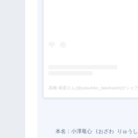
高橋 靖彦さん(@yasuhiko_takahashi)がシ
    本名：小澤竜心 (おざわ りゅうしん)
