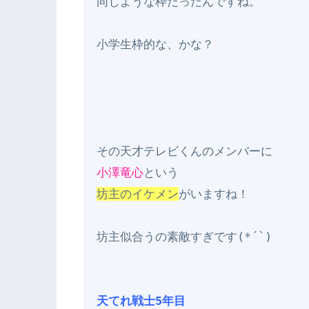
同じような枠だったんですね。

小学生枠的な、かな？

小澤竜心
坊主のイケメン
がいますね！

坊主似合うの素敵すぎです(*´`)

天てれ戦士5年目