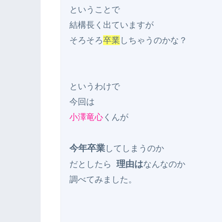
ということで

結構長く出ていますが

そろそろ
卒業
しちゃうのかな？

というわけで

小澤竜心
くんが

今年卒業
してしまうのか

理由は
だとしたら 
なんなのか
