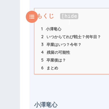
もくじ
[
hide
]
1
 小澤竜心
2
 いつからてれび戦士？何年目？
3
 卒業はいつ？今年？
4
 残留の可能性
5
 卒業後は？
6
 まとめ
小澤竜心